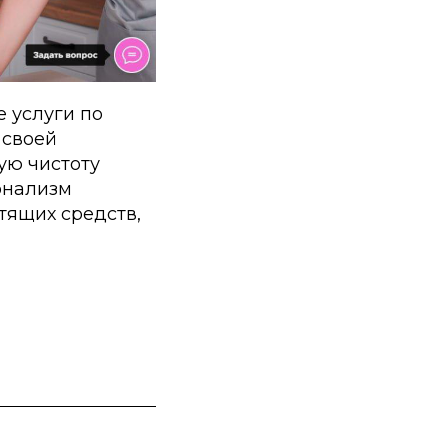
 услуги по
 своей
ую чистоту
онализм
тящих средств,