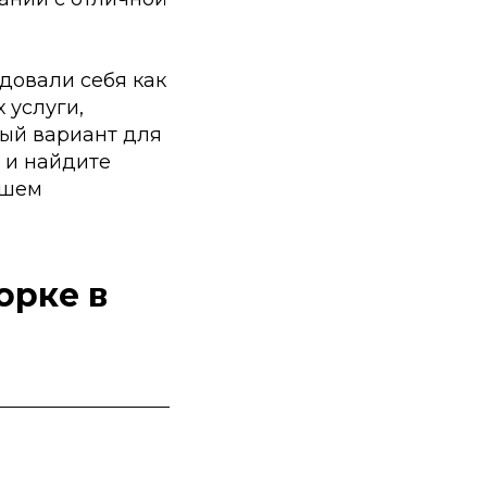
довали себя как
 услуги,
ный вариант для
 и найдите
ашем
орке в