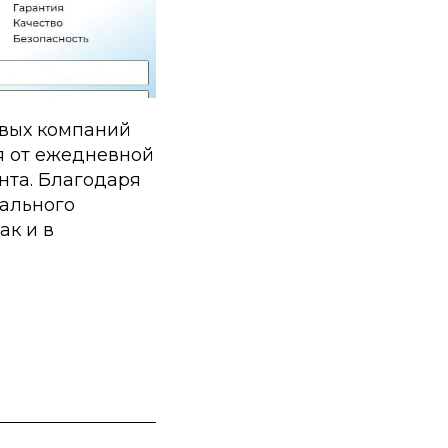
овых компаний
я от ежедневной
нта. Благодаря
ального
ак и в