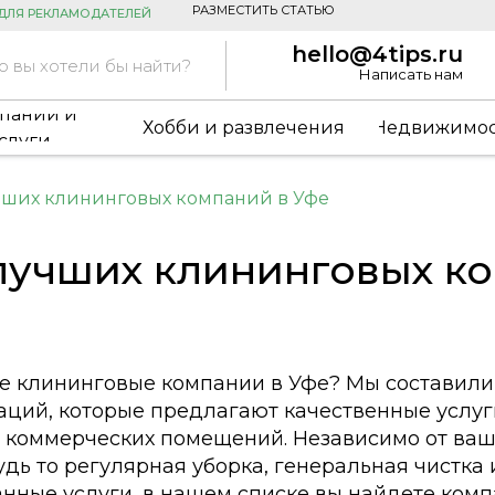
РАЗМЕСТИТЬ СТАТЬЮ
ДЛЯ РЕКЛАМОДАТЕЛЕЙ
hello@4tips.ru
о вы хотели бы найти?
Написать нам
пании и
Хобби и развлечения
Недвижимос
слуги
чших клининговых компаний в Уфе
лучших клининговых к
 клининговые компании в Уфе? Мы составили 
аций, которые предлагают качественные услуг
и коммерческих помещений. Независимо от ва
удь то регулярная уборка, генеральная чистка
нные услуги, в нашем списке вы найдете комп