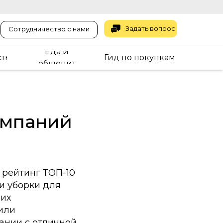
Задать вопрос
Сотрудничество с нами
Еда и
ть
Гид по покупкам
общепит
омпаний
рейтинг ТОП-10
и уборки для
ших
 или
ании с отличной